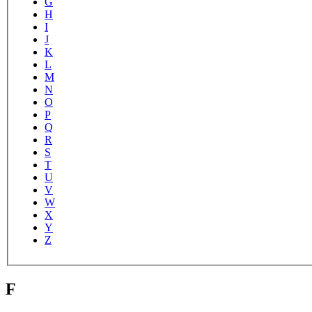
G
H
I
J
K
L
M
N
O
P
Q
R
S
T
U
V
W
X
Y
Z
F