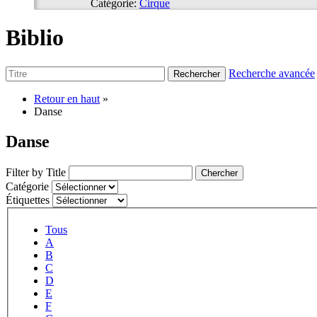
Catégorie:
Cirque
Biblio
Recherche avancée
Rechercher
Retour en haut
»
Danse
Danse
Filter by Title
Chercher
Catégorie
Étiquettes
Tous
A
B
C
D
E
F