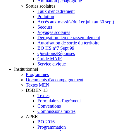
Animation pédagogique
Sorties scolaires
Taux d'encadrement
Pollution
Accès aux massifs
(du 1er juin au 30 sept)
Secours
Voyages scolaires
Dérogation lieu de rassemblement
Autorisation de sortie du territoire
BO HS n°7 Sept 99
Questions/Réponses
Guide MAIF
Service civique
Institutionnel
Programmes
Documents d'accompagnement
Textes MEN
DSDEN 13
Textes
Formulaires d'agrément
Conventions
Commissions mixtes
APER
BO 2016
Programmation